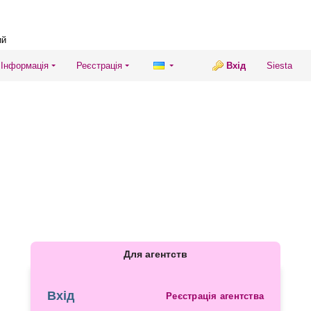
ий
Інформація
Реєстрація
Вхід
Siesta
Для агентств
Вхід
Реєстрація агентства