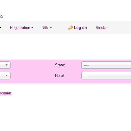
ий
Registration
Log on
Siesta
State:
----
Hotel:
----
Новини