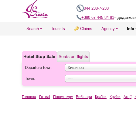
044 238-7-238
+380 67 445 84 81
– додатков
Search
Tourists
Claims
Agency
Info
Hotel Stop Sale
Seats on flights
Departure town:
Кишинев
Town:
----
Головна
Готелі
Пошук туру
Вебінари
Країни
Круїзи
Акції