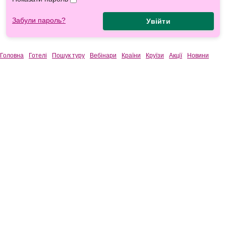
Забули пароль?
Увійти
Головна
Готелі
Пошук туру
Вебінари
Країни
Круїзи
Акції
Новини