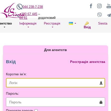
044 238-7-238
+380 67 445
–
84 81
додатковий
ентство
Інформація
Реєстрація
Siesta
Вхід
Для агентств
Вхід
Реєстрація агентства
Коротке ім’я:
Пароль:
Показати пароль