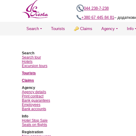
044 238-7-238
+380 67 445 84 81
– додатков
Search
Tourists
Claims
Agency
Info
Search
Search tour
Hotels
Excursion tours
Tourists
Claims
Agency
Agency details
Print contract
Bank guarantees
Employees
Bank accounts
Info
Hotel Stop Sale
Seats on flights
Registration