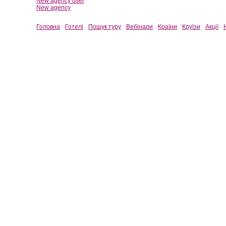
New agency user
New agency
Головна
Готелі
Пошук туру
Вебінари
Країни
Круїзи
Акції