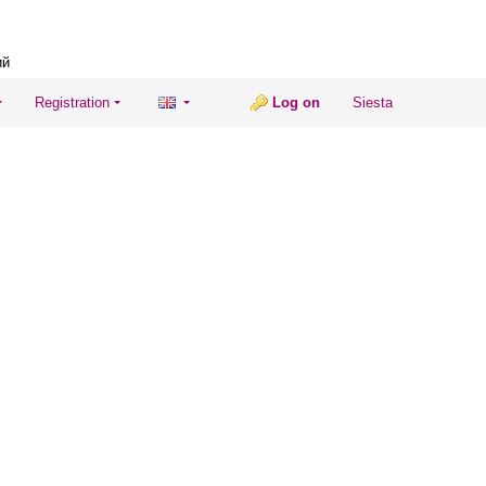
ий
Registration
Log on
Siesta