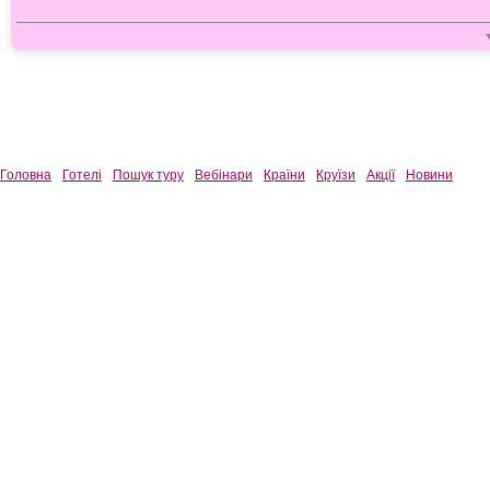
Ace
Ace
Achi
Acro
Acro
Acr
Acro
Acro
Acr
Головна
Готелі
Пошук туру
Вебінари
Країни
Круїзи
Акції
Новини
Ade
Adia
Adia
Ador
Aege
Aeg
Aeg
Aeg
Aeg
Aei
Aeli
Ael
Ael
Ael
Aeo
Aeo
Aeo