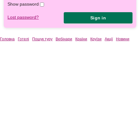
Show password
Lost password?
Sign in
Головна
Готелі
Пошук туру
Вебінари
Країни
Круїзи
Акції
Новини