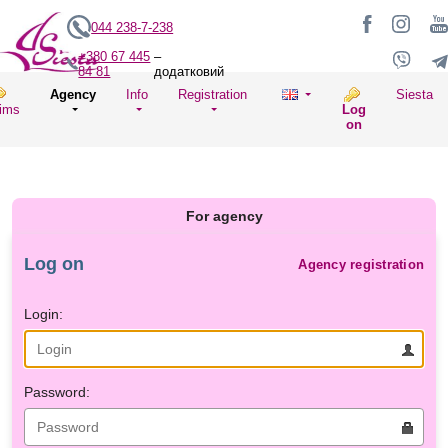
044 238-7-238
+380 67 445
–
84 81
додатковий
Agency
Info
Registration
Siesta
ims
Log
on
For agency
Log on
Agency registration
Login:
Password: