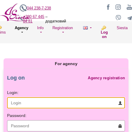
044 238-7-238
+380 67 445
–
84 81
додатковий
Agency
Info
Registration
Siesta
ims
Log
on
For agency
Log on
Agency registration
Login:
Password: