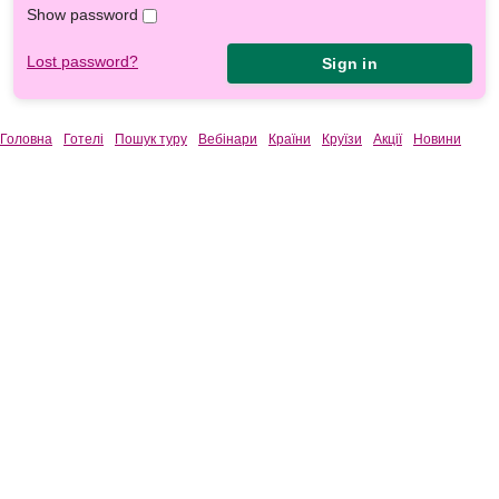
Show password
Lost password?
Sign in
Головна
Готелі
Пошук туру
Вебінари
Країни
Круїзи
Акції
Новини