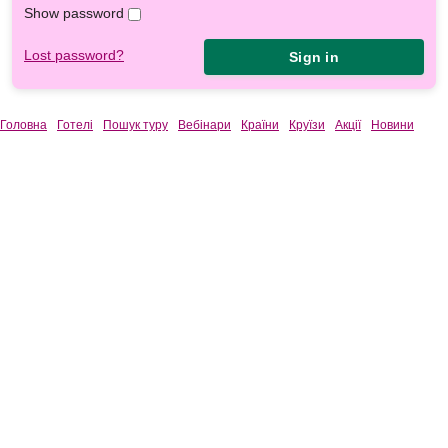
Show password
Lost password?
Sign in
Головна
Готелі
Пошук туру
Вебінари
Країни
Круїзи
Акції
Новини