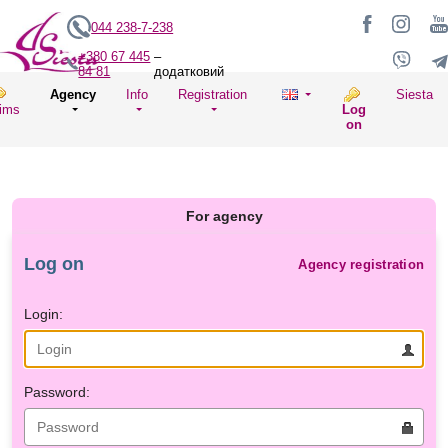
044 238-7-238
+380 67 445
–
84 81
додатковий
Agency
Info
Registration
Siesta
ims
Log
on
For agency
Log on
Agency registration
Login:
Password: