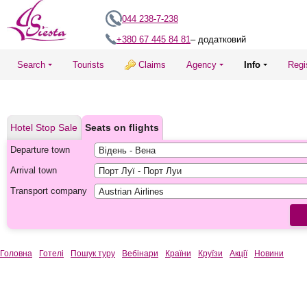
044 238-7-238
+380 67 445 84 81
– додатковий
Search
Tourists
Claims
Agency
Info
Regi
Hotel Stop Sale
Seats on flights
Departure town
Arrival town
Transport company
Головна
Готелі
Пошук туру
Вебінари
Країни
Круїзи
Акції
Новини