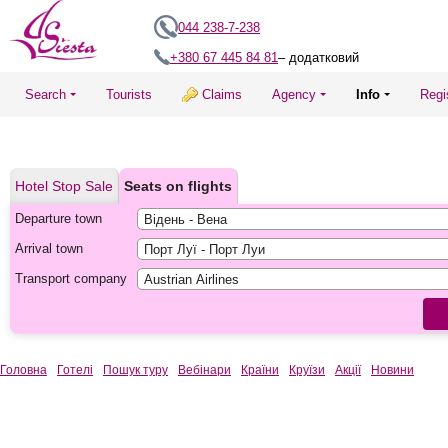
044 238-7-238
+380 67 445 84 81
– додатковий
Search
Tourists
Claims
Agency
Info
Regi
Hotel Stop Sale
Seats on flights
Departure town
Arrival town
Transport company
Головна
Готелі
Пошук туру
Вебінари
Країни
Круїзи
Акції
Новини